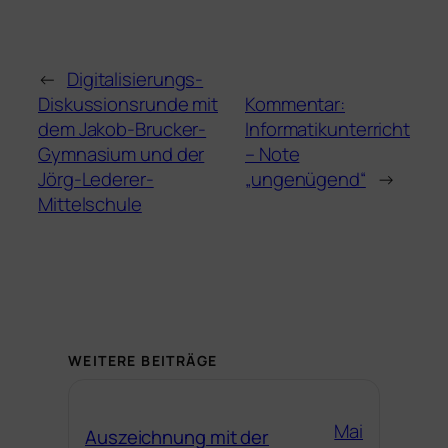
←
Digitalisierungs-
Diskussionsrunde mit
Kommentar:
dem Jakob-Brucker-
Informatikunterricht
Gymnasium und der
– Note
Jörg-Lederer-
„ungenügend“
→
Mittelschule
WEITERE BEITRÄGE
Mai
Auszeichnung mit der