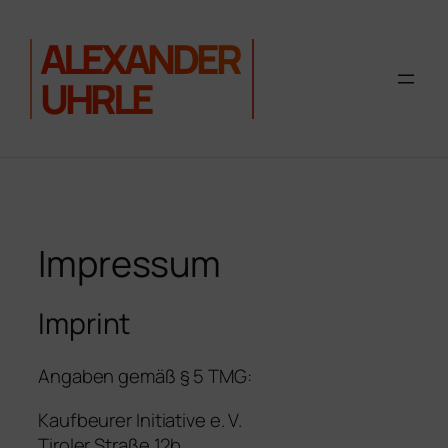
ALEXANDER
UHRLE
Zum
Inhalt
springen
Impressum
Imprint
Angaben gemäß § 5 TMG:
Kaufbeurer Initiative e. V.
Tiroler Straße 12b