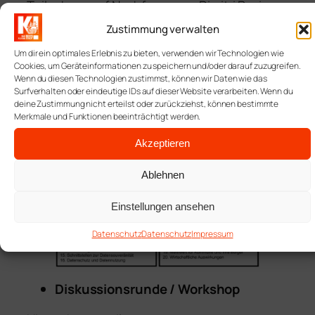
Teilnahme auf Nachfrage von Dimitri Ravin
(Gründer Urban Digital) an einem Workshop
Zustimmung verwalten
zum Thema „kommunale IoT-Projekte
Um dir ein optimales Erlebnis zu bieten, verwenden wir Technologien wie
bewerten“. Dieser bestand im Wesentlichen
Cookies, um Geräteinformationen zu speichern und/oder darauf zuzugreifen.
aus zwei Teilen:
Wenn du diesen Technologien zustimmst, können wir Daten wie das
Surfverhalten oder eindeutige IDs auf dieser Website verarbeiten. Wenn du
Persönliches Interview woraus ein
deine Zustimmung nicht erteilst oder zurückziehst, können bestimmte
Merkmale und Funktionen beeinträchtigt werden.
Kriterienkatalog entstand
Akzeptieren
Ablehnen
Einstellungen ansehen
Datenschutz
Datenschutz
Impressum
Diskussionsrunde / Workshop