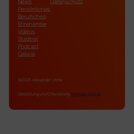
News
Datenschutz
Persönliches
Berufliches
Ehrenämter
Videos
Stadtrat
Podcast
Galerie
@2026 Alexander Uhrle
Gestaltung und Entwicklung
Impredia Design