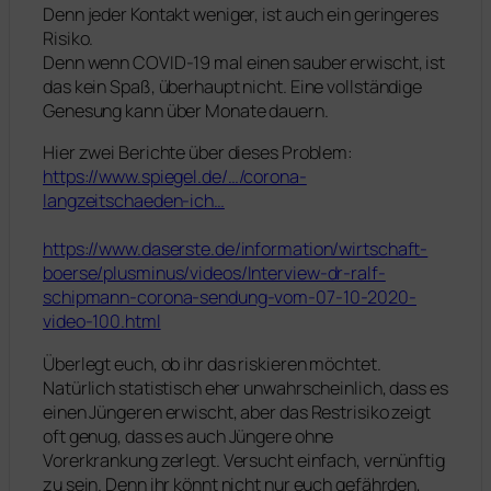
Denn jeder Kontakt weniger, ist auch ein geringeres
Risiko.
Denn wenn COVID-19 mal einen sauber erwischt, ist
das kein Spaß, überhaupt nicht. Eine vollständige
Genesung kann über Monate dauern.
Hier zwei Berichte über dieses Problem:
https://www.spiegel.de/…/corona-
langzeitschaeden-ich…
https://www.daserste.de/information/wirtschaft-
boerse/plusminus/videos/Interview-dr-ralf-
schipmann-corona-sendung-vom-07-10-2020-
video-100.html
Überlegt euch, ob ihr das riskieren möchtet.
Natürlich statistisch eher unwahrscheinlich, dass es
einen Jüngeren erwischt, aber das Restrisiko zeigt
oft genug, dass es auch Jüngere ohne
Vorerkrankung zerlegt. Versucht einfach, vernünftig
zu sein. Denn ihr könnt nicht nur euch gefährden,