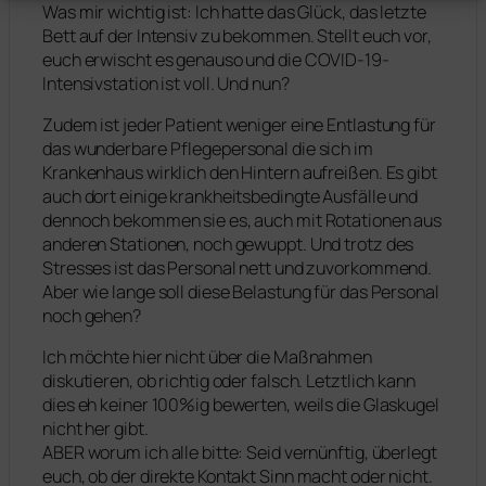
Was mir wichtig ist: Ich hatte das Glück, das letzte
Bett auf der Intensiv zu bekommen. Stellt euch vor,
euch erwischt es genauso und die COVID-19-
Intensivstation ist voll. Und nun?
Zudem ist jeder Patient weniger eine Entlastung für
das wunderbare Pflegepersonal die sich im
Krankenhaus wirklich den Hintern aufreißen. Es gibt
auch dort einige krankheitsbedingte Ausfälle und
dennoch bekommen sie es, auch mit Rotationen aus
anderen Stationen, noch gewuppt. Und trotz des
Stresses ist das Personal nett und zuvorkommend.
Aber wie lange soll diese Belastung für das Personal
noch gehen?
Ich möchte hier nicht über die Maßnahmen
diskutieren, ob richtig oder falsch. Letztlich kann
dies eh keiner 100%ig bewerten, weils die Glaskugel
nicht her gibt.
ABER worum ich alle bitte: Seid vernünftig, überlegt
euch, ob der direkte Kontakt Sinn macht oder nicht.