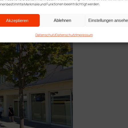
nen bestimmte Merkmale und Funktionen beeinträchtigt werden.
. B. dem Tribünenaufbau entfernbar wären.
Akzeptieren
Ablehnen
Einstellungen anseh
Datenschutz
Datenschutz
Impressum