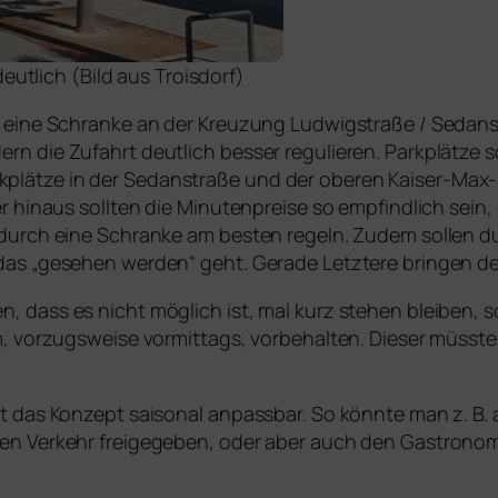
eutlich (Bild aus Troisdorf)
h eine Schranke an der Kreuzung Ludwigstraße / Sedanst
rn die Zufahrt deutlich besser regulieren. Parkplätze s
plätze in der Sedanstraße und der oberen Kaiser-Max
r hinaus sollten die Minutenpreise so empfindlich sein, d
 durch eine Schranke am besten regeln. Zudem sollen du
 das „gesehen werden“ geht. Gerade Letztere bringen de
, dass es nicht möglich ist, mal kurz stehen bleiben, s
um, vorzugsweise vormittags, vorbehalten. Dieser müsst
ist das Konzept saisonal anpassbar. So könnte man z. B
den Verkehr freigegeben, oder aber auch den Gastronomi