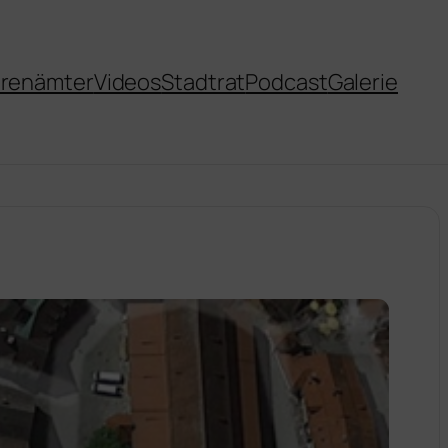
renämter
Videos
Stadtrat
Podcast
Galerie