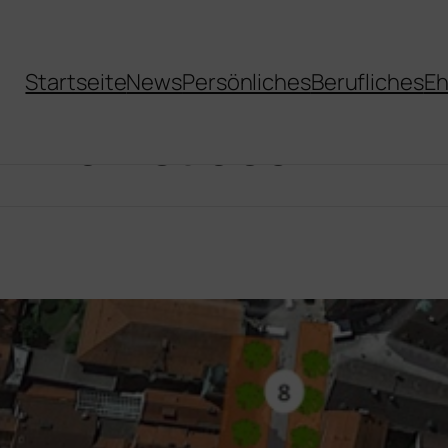
Startseite
News
Persönliches
Berufliches
Eh
er-max-straße