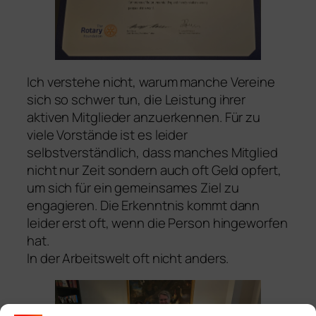
Ich verstehe nicht, warum manche Vereine
sich so schwer tun, die Leistung ihrer
aktiven Mitglieder anzuerkennen. Für zu
viele Vorstände ist es leider
selbstverständlich, dass manches Mitglied
nicht nur Zeit sondern auch oft Geld opfert,
um sich für ein gemeinsames Ziel zu
engagieren. Die Erkenntnis kommt dann
leider erst oft, wenn die Person hingeworfen
hat.
In der Arbeitswelt oft nicht anders.