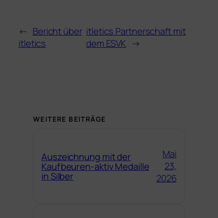
←
Bericht über
itletics Partnerschaft mit
itletics
dem ESVK
→
WEITERE BEITRÄGE
Mai
Auszeichnung mit der
23,
Kaufbeuren-aktiv Medaille
in Silber
2026