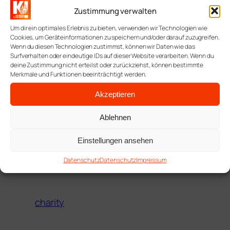
Zustimmung verwalten
Um dir ein optimales Erlebnis zu bieten, verwenden wir Technologien wie
Cookies, um Geräteinformationen zu speichern und/oder darauf zuzugreifen.
Wenn du diesen Technologien zustimmst, können wir Daten wie das
Surfverhalten oder eindeutige IDs auf dieser Website verarbeiten. Wenn du
deine Zustimmung nicht erteilst oder zurückziehst, können bestimmte
Zum Paul Harry Fellow: „Während Rotarier in
Merkmale und Funktionen beeinträchtigt werden.
Nordamerika und Asien die Ehrung
Akzeptieren
hauptsächlich als Spendenstimulus
ansehen und demgemäß fördern […] so
Ablehnen
stellt sie in Europa eine Ehrung dar, die für
besondere Verdienste verliehen wird und
Einstellungen ansehen
die man sich nicht einfach „kauft“.“ (Zitat
Datenschutz
Datenschutz
Impressum
Rotary.org
)
charity