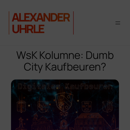
ALEXANDER
UHRLE
Zum
Inhalt
WsK Kolumne: Dumb
springen
City Kaufbeuren?