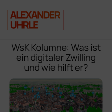
ALEXANDER
UHRLE
Zum
Inhalt
WsK Kolumne: Was ist
springen
ein digitaler Zwilling
und wie hilft er?