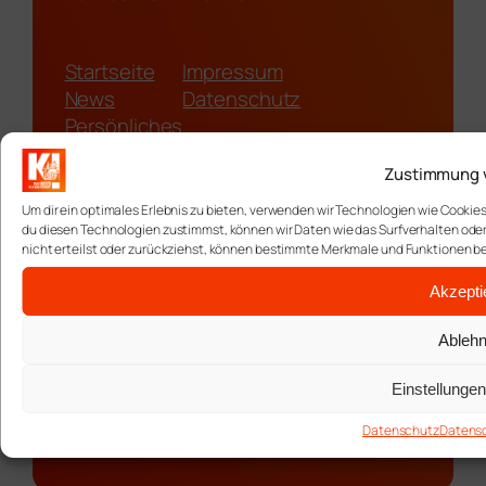
Startseite
Impressum
News
Datenschutz
Persönliches
Berufliches
Zustimmung 
Ehrenämter
Videos
Um dir ein optimales Erlebnis zu bieten, verwenden wir Technologien wie Cooki
du diesen Technologien zustimmst, können wir Daten wie das Surfverhalten oder
Stadtrat
nicht erteilst oder zurückziehst, können bestimmte Merkmale und Funktionen b
Podcast
Galerie
Akzepti
Ableh
@2026 Alexander Uhrle
Einstellunge
Datenschutz
Datens
Gestaltung und Entwicklung
Impredia Design