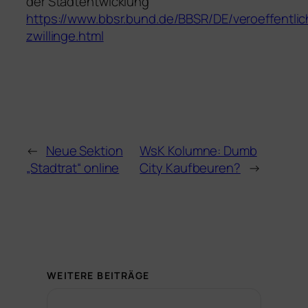
der Stadtentwicklung
https://www.bbsr.bund.de/BBSR/DE/veroeffentli
zwillinge.html
←
Neue Sektion
WsK Kolumne: Dumb
„Stadtrat“ online
City Kaufbeuren?
→
WEITERE BEITRÄGE